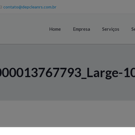
contato@depcleanrs.com.br
Home
Empresa
Serviços
S
_000013767793_Large-1