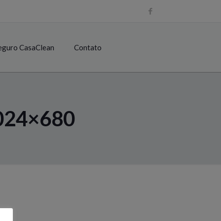
eguro CasaClean
Contato
024×680