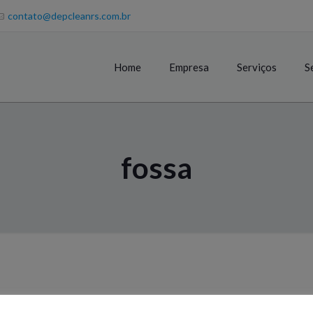
contato@depcleanrs.com.br
Home
Empresa
Serviços
S
fossa