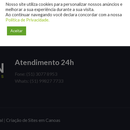
Nosso site utiliza cookies para personalizar nossos anúncios e
melhorar a sua experiência durante a sua visita.
Ao continuar navegando você declara concordar com a nossa
Política de Privacidade.
Aceitar
Atendimento 24h
Fone: (51) 3077 8953
Whats: (51) 99827 7733
al
|
Criação de Sites em Canoas