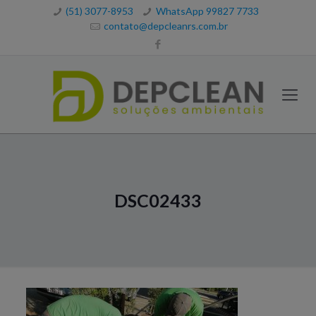
(51) 3077-8953
WhatsApp 99827 7733
contato@depcleanrs.com.br
DSC02433