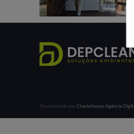
Desenvolvido por
Charterhouse Agência Digit