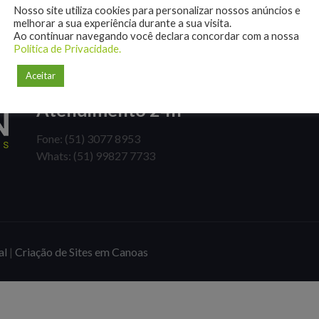
Nosso site utiliza cookies para personalizar nossos anúncios e
melhorar a sua experiência durante a sua visita.
Ao continuar navegando você declara concordar com a nossa
Política de Privacidade.
Aceitar
Atendimento 24h
Fone: (51) 3077 8953
Whats: (51) 99827 7733
al
|
Criação de Sites em Canoas