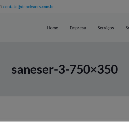
contato@depcleanrs.com.br
Home
Empresa
Serviços
S
saneser-3-750×350