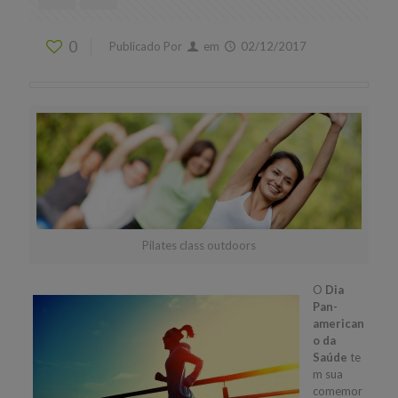
0
Publicado Por
em
02/12/2017
Pilates class outdoors
O
Dia
Pan-
american
o da
Saúde
te
m sua
comemor