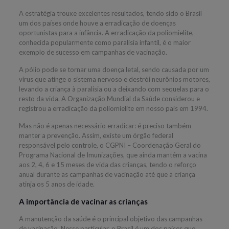
A estratégia trouxe excelentes resultados, tendo sido o Brasil
um dos países onde houve a erradicação de doenças
oportunistas para a infância. A erradicação da poliomielite,
conhecida popularmente como paralisia infantil, é o maior
exemplo de sucesso em campanhas de vacinação.
A pólio pode se tornar uma doença letal, sendo causada por um
vírus que atinge o sistema nervoso e destrói neurônios motores,
levando a criança à paralisia ou a deixando com sequelas para o
resto da vida. A Organização Mundial da Saúde considerou e
registrou a erradicação da poliomielite em nosso país em 1994.
Mas não é apenas necessário erradicar: é preciso também
manter a prevenção. Assim, existe um órgão federal
responsável pelo controle, o CGPNI – Coordenação Geral do
Programa Nacional de Imunizações, que ainda mantém a vacina
aos 2, 4, 6 e 15 meses de vida das crianças, tendo o reforço
anual durante as campanhas de vacinação até que a criança
atinja os 5 anos de idade.
A importância de vacinar as crianças
A manutenção da saúde é o principal objetivo das campanhas
de vacinação. Nesse particular, o Brasil é um dos países que