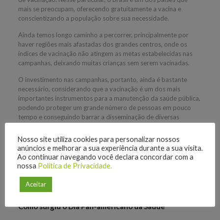
mais se preocupam, oferecendo gratuitamente a vacina e
conscientizando a população sobre sua necessidade.
Ainda temos longo caminho a percorrer, principalmente por
haver regiões mais afastadas dos grandes centros, onde os
índices de vacinação não atingem as metas estabelecidas nas
campanhas, deixando muitas crianças sem serem vacinadas.
O investimento nas campanhas, portanto, ainda é bastante
necessário, considerando que a vacinação é um dos mais
importantes instrumentos para a manutenção da saúde pública,
podendo proteger um grande número de pessoas em pouco
tempo e conseguindo barrar a disseminação de diversas
doenças, através de um simples ato, por toda a vida.
Nosso site utiliza cookies para personalizar nossos
Não se trata, contudo, apenas da vacinação. As crianças
anúncios e melhorar a sua experiência durante a sua visita.
precisam ser educadas, tanto na família quanto na escola, com
Ao continuar navegando você declara concordar com a
relação à manutenção de uma vida saudável, com incentivos ao
nossa
Política de Privacidade.
esportes e às atividades físicas, mantendo uma alimentação
natural e saudável, preservando, dessa forma, a saúde
Aceitar
conseguida nos primeiros anos de vida.
Como surgiu o Dia Pan-americano da Saúde