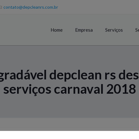
contato@depcleanrs.com.br
Home
Empresa
Serviços
S
egradável depclean rs de
serviços carnaval 2018