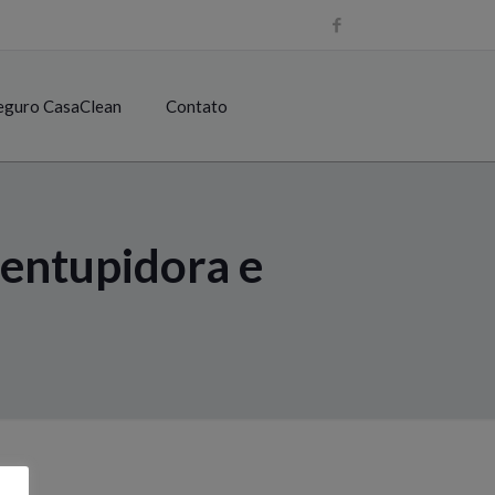
eguro CasaClean
Contato
sentupidora e