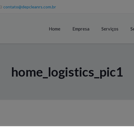
contato@depcleanrs.com.br
Home
Empresa
Serviços
S
home_logistics_pic1