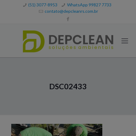
(51) 3077-8953
WhatsApp 99827 7733
contato@depcleanrs.com.br
DSC02433