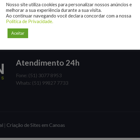
Nosso site utiliza cookies para personalizar nossos anúncios e
melhorar a sua experiência durante a sua visita.
Ao continuar navegando você declara concordar com a nossa
Política de Privacidade.
Aceitar
Atendimento 24h
Fone: (51) 3077 8953
Whats: (51) 99827 7733
al
|
Criação de Sites em Canoas