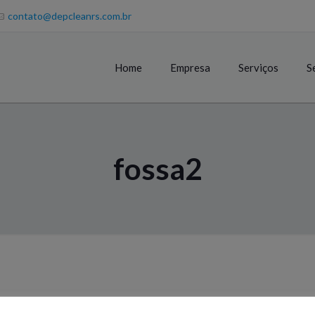
contato@depcleanrs.com.br
Home
Empresa
Serviços
S
fossa2