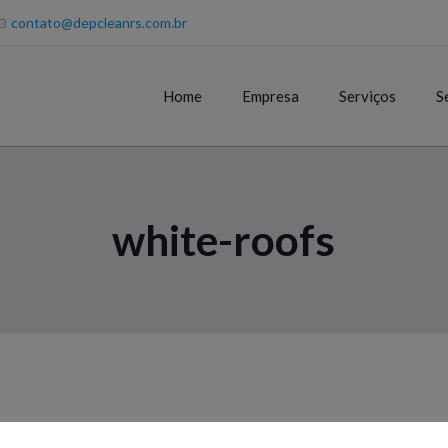
contato@depcleanrs.com.br
Home
Empresa
Serviços
S
white-roofs