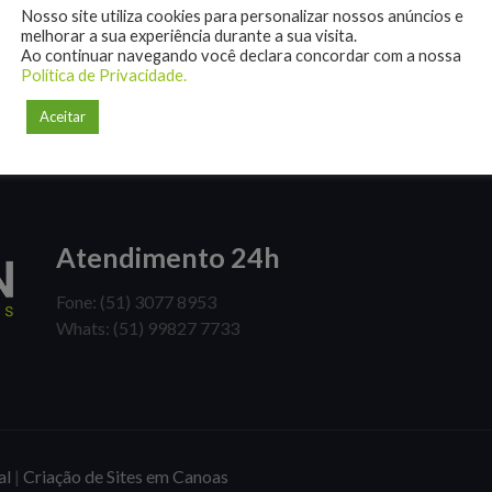
Nosso site utiliza cookies para personalizar nossos anúncios e
melhorar a sua experiência durante a sua visita.
Ao continuar navegando você declara concordar com a nossa
Política de Privacidade.
Aceitar
Atendimento 24h
Fone: (51) 3077 8953
Whats: (51) 99827 7733
al
|
Criação de Sites em Canoas