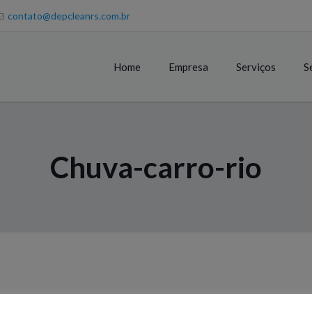
contato@depcleanrs.com.br
Home
Empresa
Serviços
S
Chuva-carro-rio