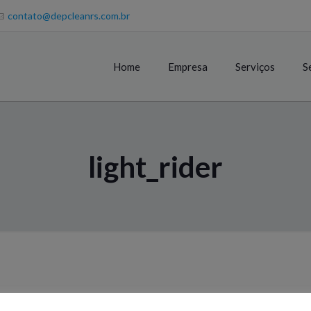
contato@depcleanrs.com.br
Home
Empresa
Serviços
S
light_rider