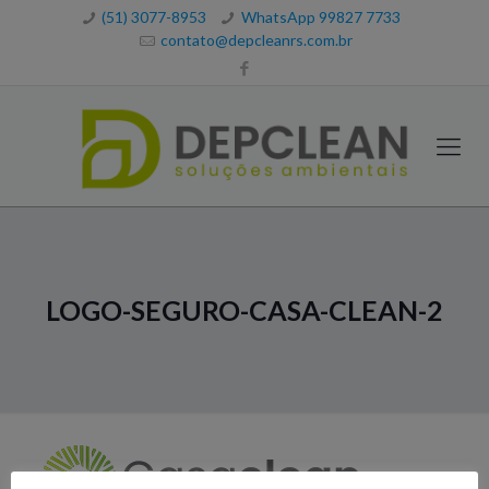
(51) 3077-8953
WhatsApp 99827 7733
contato@depcleanrs.com.br
LOGO-SEGURO-CASA-CLEAN-2