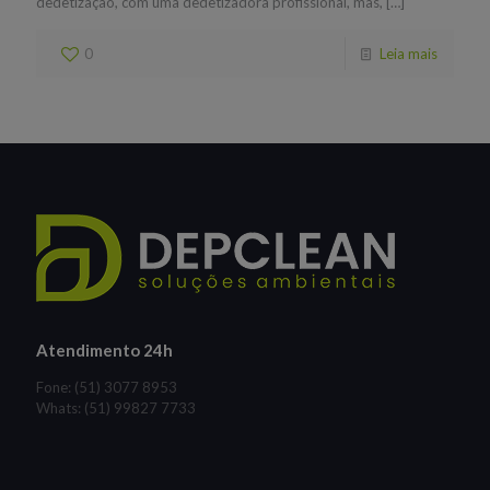
dedetização, com uma dedetizadora profissional, mas,
[…]
0
Leia mais
Atendimento 24h
Fone: (51) 3077 8953
Whats: (51) 99827 7733