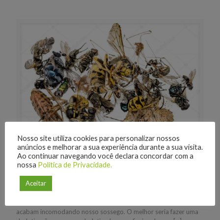
Nosso site utiliza cookies para personalizar nossos
anúncios e melhorar a sua experiência durante a sua visita.
Ao continuar navegando você declara concordar com a
nossa
Política de Privacidade.
depcleanrs
em
14/05/2019
Aceitar
8 Formas de combate à insetos
Tem algumas épocas do ano que os insetos procriam mais, e
acabam incomodando nosso sossego. O melhor seria fazer uma